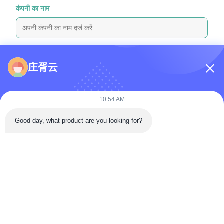
कंपनी का नाम
पूछताछ संदेश
*
庄胥云
10:54 AM
Good day, what product are you looking for?
फ़ाइलें संलग्न करें
फ़ाइलें चुनें
आप 5 फ़ाइलों तक अपलोड कर सकते हैं और प्रत्येक फ़ाइल का आकार अधिकतम 10M है
जमा करें