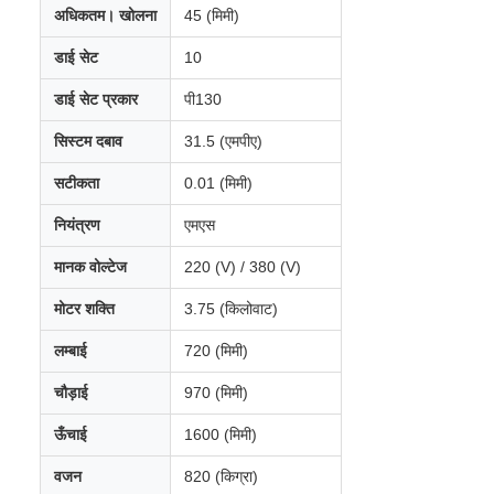
अधिकतम। खोलना
45 (मिमी)
डाई सेट
10
डाई सेट प्रकार
पी130
सिस्टम दबाव
31.5 (एमपीए)
सटीकता
0.01 (मिमी)
नियंत्रण
एमएस
मानक वोल्टेज
220 (V) / 380 (V)
मोटर शक्ति
3.75 (किलोवाट)
लम्बाई
720 (मिमी)
चौड़ाई
970 (मिमी)
ऊँचाई
1600 (मिमी)
वजन
820 (किग्रा)