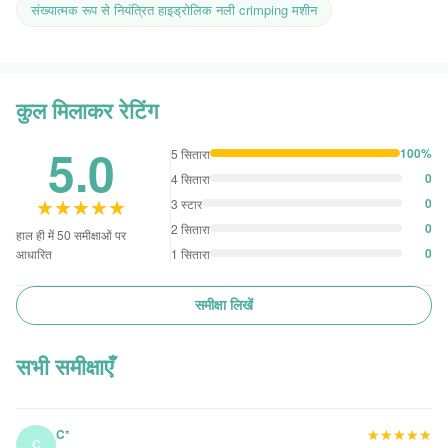
संख्यात्मक रूप से नियंत्रित हाइड्रोलिक नली crimping मशीन
कुल मिलाकर रेटिंग
5.0
100%
5 सितारा
0
4 सितारा
★★★★★
★★★★★
0
3 स्टार
0
2 सितारा
हाल ही में 50 समीक्षाओं पर
0
1 सितारा
आधारित
समीक्षा लिखें
सभी समीक्षाएँ
★★★★★
★★★★★
C*
C