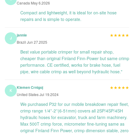
Canada May 6.2026
Compact and lightweight, it is ideal for on-site hose
repairs and is simple to operate.
★★★★★
★★★★★
jannie
J
Brazil Jun 27.2025
Best value portable crimper for small repair shop,
cheaper than original Finland Finn-Power but same crimp
performance. CE certified, works for brake hose, fuel
pipe, wire cable crimp as well beyond hydraulic hose."
★★★★★
★★★★★
Klemen Crnigoj
K
United States Jul 19.2024
We purchased P32 for our mobile breakdown repair fleet,
crimp range 1/4''-2''(6-51mm) covers all 2SP/4SP/4SH
hydraulic hoses for excavator, truck and farm machinery.
Max 500T crimp force, micrometer fine-tuning same as
original Finland Finn Power, crimp dimension stable, zero