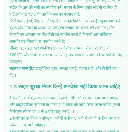
प्राथमिकता दें। उच्च दबाव लाइनों (कार्य दबाव ≥ 21 एमपीए) के लिए, 4 सर्पिल
स्टील के तार की नली का उपयोग करें; मध्यम से निम्न दबाव लाइनों के लिए,दो
पट्टियों वाले स्टील के तारों के नल का प्रयोग करें.
फिटिंगः
जेआईसी, बीएसपी और एनपीटी मानक फिटिंग उपलब्ध हैं; खुदाई मशीन के
ब्रांड और मॉडल के आधार पर उपयुक्त प्रकार का चयन करें (कोमात्सु और
कैटरपिलर आमतौर पर जेआईसी का उपयोग करते हैं;हिताची और कोबेलको
आमतौर पर बीएसपी का उपयोग करते हैं).
सील:
नाइट्राइल रबर ओ-रिंग (तेल प्रतिरोधी, तापमान सीमाः -30°C से
120°C) और फ्लोरोकार्बन रबर ओ-रिंग (उच्च तापमान संचालन स्थितियों के लिए
उपयुक्त)
सहायक सामग्री:
हाइड्रोलिक द्रव, सफाई कपड़े, केबल टाई, और विरोधी जंग
पेंट।
1.3 साइट सुरक्षा नियम जिन्हें अनदेखा नहीं किया जाना चाहिए
1क्रिमिंग कार्य शुरू करने से पहले, खुदाई मशीन को बंद कर दिया जाना चाहिए,
और हाइड्रोलिक प्रणाली के भीतर सभी दबाव को जारी किया जाना चाहिए (सभी
नियंत्रण लीवरों को 3 से 5 बार चालू करके) ।
2कार्यक्षेत्र के भीतर अनधिकृत कर्मियों के निकट आने से रोकने के लिए चेतावनी
संकेत लगाए जाने चाहिए।
3हाइड्रोलिक तरल पदार्थ या उड़ते धातु के मलबे से होने वाली चोट से बचाने के