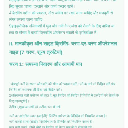
लिए सुरक्षा चश्मा, दस्ताने और कार्य वस्त्र पहनें।
4क्रिमिंग मशीन को समतल, ठोस जमीन पर रखा जाना चाहिए और मजबूती से
लंगर लगाया जाना चाहिए।
5हाइड्रोलिक नलिकाओं में धूल और नमी के प्रवेश को रोकने के लिए बारिश या
हवा के मौसम में बाहरी क्रिमपिंग ऑपरेशन सख्ती से प्रतिबंधित हैं।
II. मानकीकृत ऑन-साइट क्रिमिंगः चरण-दर-चरण ऑपरेशनल
गाइड (7 चरण, शून्य त्रुटियां)
चरण 1: समस्या निवारण और आयामी माप
1दोषपूर्ण नली के स्थान और क्षति की सीमा की पहचान करें; नली के मार्ग को चिह्नित करें और
फिटिंग की स्थापना की दिशा को चिह्नित करें।
2क्षतिग्रस्त नली संयोजन को हटा दें, मूल फिटिंग को फिटिंग विनिर्देशों में त्रुटियों को रोकने के
लिए महत्वपूर्ण है।
3तीन प्रमुख आयामों को सटीक रूप से मापें:
नली का आंतरिक व्यास (आईडी): फिटिंग आवेषण के विनिर्देश को निर्धारित करता है।
नली बाहरी व्यास (ओडी): क्रिमिंग मर के विनिर्देश को निर्धारित करता है।
कुल नली लंबाईः दोनों छोरों पर फिटिंग की केंद्र रेखाओं के बीच की दूरी।