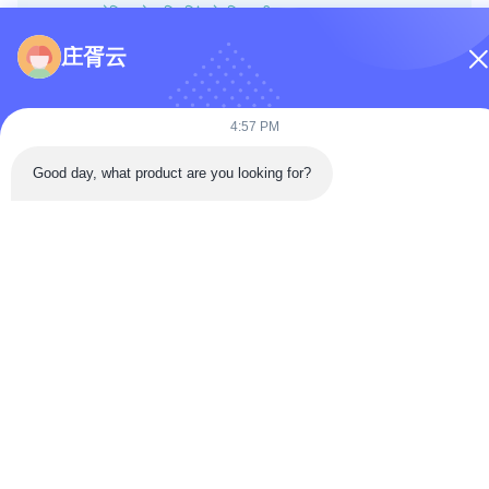
अगला: हाइड्रोलिक होज़ क्रिम्पिंग के लिए नवीनतम मानक
庄胥云
होम
उत्पाद
वीडियो
हमारे बारे में
फैक्टरी यात्रा
गुणवत्ता नियंत्रण
हमसे संपर्क करें
सामान्य प्रश्नोत्तर
4:57 PM
Good day, what product are you looking for?
© 2026 Weifang Mension Machinery Technology Co., Ltd.. All Rights
Reserved.