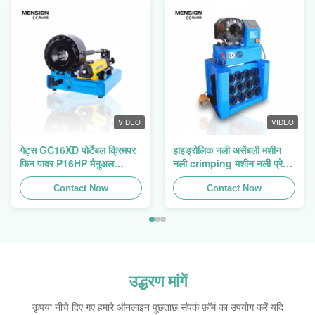
VIDEO
VIDEO
गेट्स GC16XD पोर्टेबल क्रिमपर
हाइड्रोलिक नली असेंबली मशीन
फिन पावर P16HP मैनुअल
नली crimping मशीन नली प्रेस
हाइड्रोलिक केबल क्रिमपर बिक्री
फिन पावर Swager
के लिए
Contact Now
Contact Now
उद्धरण मांगें
कृपया नीचे दिए गए हमारे ऑनलाइन पूछताछ संपर्क फ़ॉर्म का उपयोग करें यदि