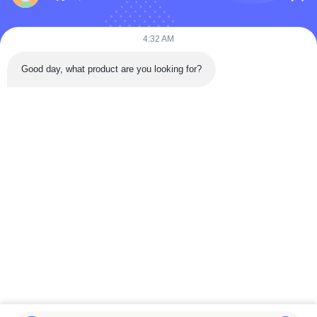
4:32 AM
Good day, what product are you looking for?
फ़ाइलें संलग्न करें
फ़ाइलें चुनें
आप 5 फ़ाइलों तक अपलोड कर सकते हैं और प्रत्येक फ़ाइल का आकार अधिकतम 10M है
जमा करें
होम
उत्पाद
वीडियो
हमारे बारे में
फैक्टरी यात्रा
गुणवत्ता नियंत्रण
हमसे संपर्क करें
सामान्य प्रश्नोत्तर