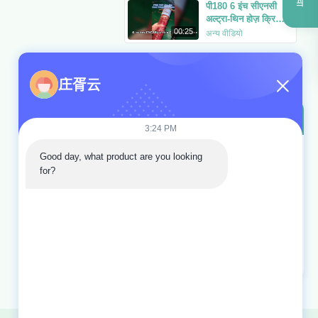
पी180 6 इंच सीएनसी
अल्ट्रा-थिन होज़ क्रिम्पिंग
मशीन
00:25
अन्य वीडियो
P120 अल्ट्रा-स्लिम
सीएनसी क्रिम्पिंग मशीन
庄胥云
00:09
अन्य वीडियो
वीडियो क्षेत्र
3:24 PM
वीडियो होम
Good day, what product are you looking 
for?
सभी वीडियो
हाइड्रोलिक नली क्रिमिंग मशीन
">
नली काटने की मशीन
">
अन्य वीडियो