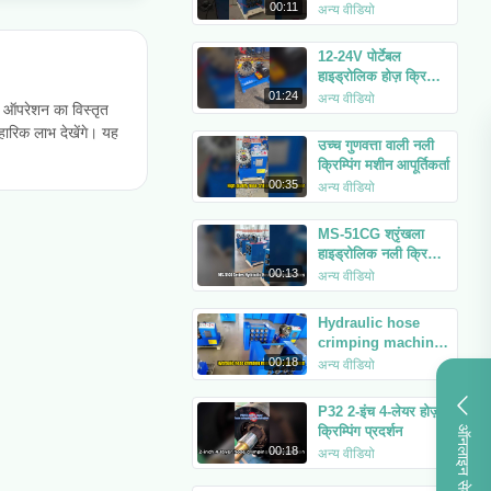
00:11
अन्य वीडियो
12-24V पोर्टेबल
हाइड्रोलिक होज़ क्रिम्पिंग
मशीन का प्रदर्शन
01:24
अन्य वीडियो
C ऑपरेशन का विस्तृत
हारिक लाभ देखेंगे। यह
उच्च गुणवत्ता वाली नली
क्रिम्पिंग मशीन आपूर्तिकर्ता
00:35
अन्य वीडियो
MS-51CG श्रृंखला
हाइड्रोलिक नली क्रिम्पिंग
मशीनें पैक और शिपमेंट के
00:13
अन्य वीडियो
लिए तैयार हैं
Hydraulic hose
crimping machine
MS-51KH packed
00:18
अन्य वीडियो
and ready for
shipment.
P32 2-इंच 4-लेयर होज़
क्रिम्पिंग प्रदर्शन
ऑनलाइन सेवा
00:18
अन्य वीडियो