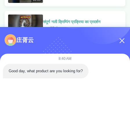
संपूर्ण नली क्रिम्पिंग प्रक्रिया का प्रदर्शन
अन्य वीडियो
01:01
庄胥云
वीडियो क्षेत्र
8:40 AM
वीडियो होम
Good day, what product are you looking for?
होम
उत्पाद
वीडियो
हमारे बारे में
फैक्टरी यात्रा
गुणवत्ता नियंत्रण
हमसे संपर्क करें
सभी वीडियो
सामान्य प्रश्नोत्तर
" class="accordion-trigger">
हाइड्रोलिक नली क्रिमिंग मशीन
" class="accordion-trigger">
नली काटने की मशीन
© 2026 Weifang Mension Machinery Technology Co., Ltd.. All Rights
अन्य वीडियो
Reserved.