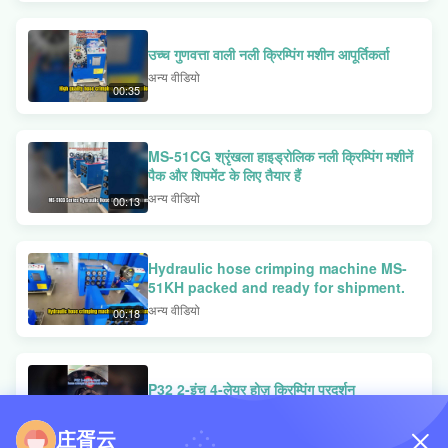
उच्च गुणवत्ता वाली नली क्रिम्पिंग मशीन आपूर्तिकर्ता
अन्य वीडियो
00:35
MS-51CG श्रृंखला हाइड्रोलिक नली क्रिम्पिंग मशीनें
पैक और शिपमेंट के लिए तैयार हैं
अन्य वीडियो
00:13
Hydraulic hose crimping machine MS-
51KH packed and ready for shipment.
अन्य वीडियो
00:18
P32 2-इंच 4-लेयर होज़ क्रिम्पिंग प्रदर्शन
अन्य वीडियो
00:18
庄胥云